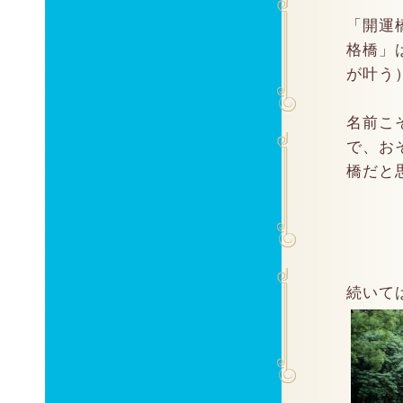
「開運
格橋」
が叶う
名前こ
で、お
橋だと
続いて