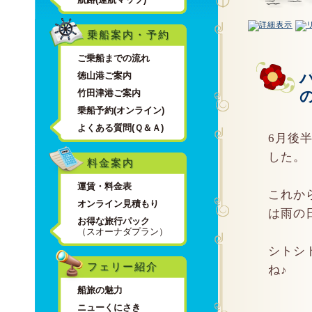
乗船案内・予約
ご乗船までの流れ
徳山港ご案内
竹田津港ご案内
乗船予約(オンライン)
よくある質問(Ｑ＆Ａ)
6月後
した。
料金案内
運賃・料金表
これか
オンライン見積もり
は雨の
お得な旅行パック
（スオーナダプラン）
シトシ
フェリー紹介
ね♪
船旅の魅力
ニューくにさき