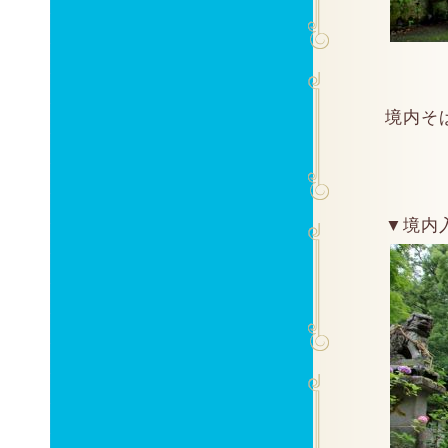
境内そ
▼境内