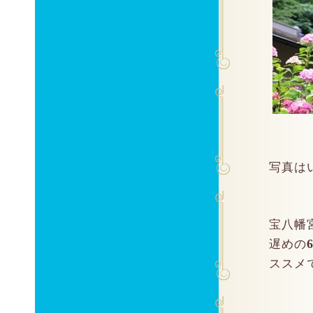
写真は
宝八幡
遅めの
ススメで