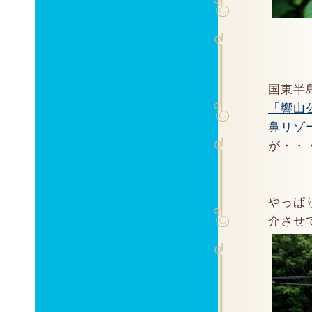
国東半
「響山
鼻リゾ
が・・
やっぱ
介させて