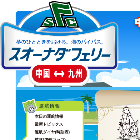
運航情報
本日の運航情報
最新トピックス
運航ダイヤ(時刻表)
航路(運航マップ)