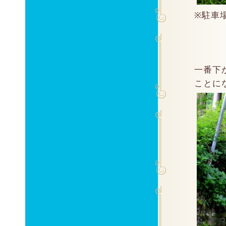
※駐車
一番下
ことに