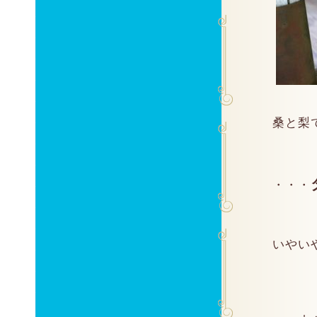
桑と梨
・・・
いやい