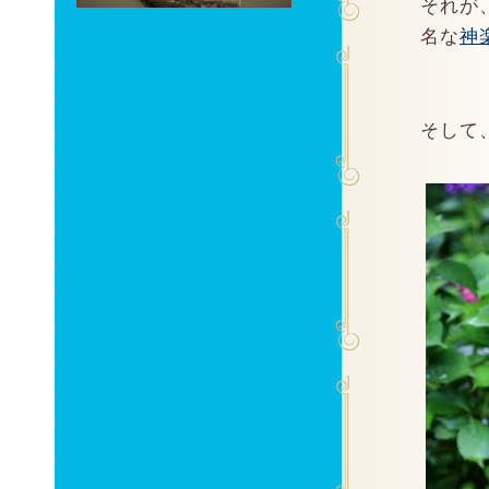
それが
名な
神
そして