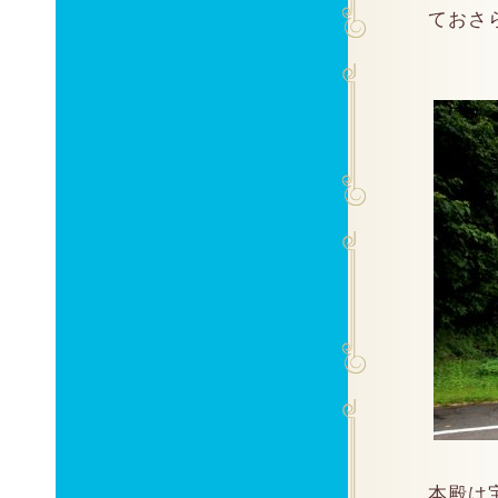
ておさ
本殿は