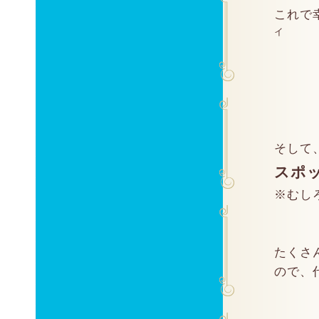
これで幸
イ
そして
スポ
※むし
たくさ
ので、代