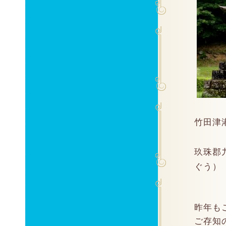
竹田津
玖珠郡
ぐう）
昨年も
ご存知