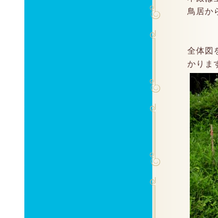
鳥居か
全体図
かりま