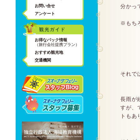
お問い合せ
分かっ
アンケート
※もち
観光ガイド
お得なパック情報
（旅行会社提携プラン）
おすすめ観光地
交通機関
それでは
長雨が
すが、
トもあり