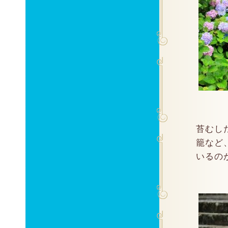
苔むし
籠など
いるの