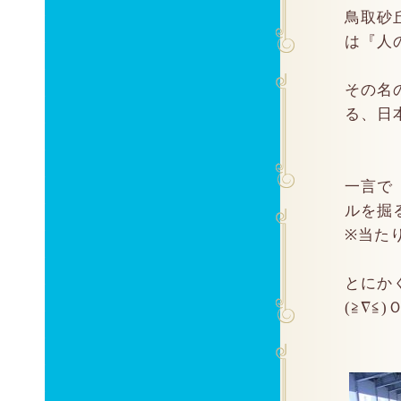
鳥取砂
は『人
その名
る、日本
一言で
ルを掘
※当たり
とにか
(≧∇≦)