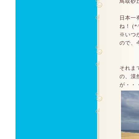
鳥取砂丘
日本一
ね！ (*^
※いつ
ので、
それま
の、漠
が・・