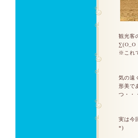
観光客
∑(O_O
※これ
気の遠
形美で
つ・・
実は今
*)