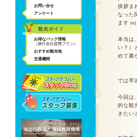
お問い合せ
挨拶ま
アンケート
なった
ます m(
観光ガイド
本当は
お得なパック情報
（旅行会社提携プラン）
い？）
おすすめ観光地
めて書か
交通機関
では早
今回は
的な観
きたいと