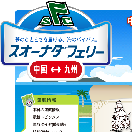
運航情報
本日の運航情報
最新トピックス
運航ダイヤ(時刻表)
航路(運航マップ)