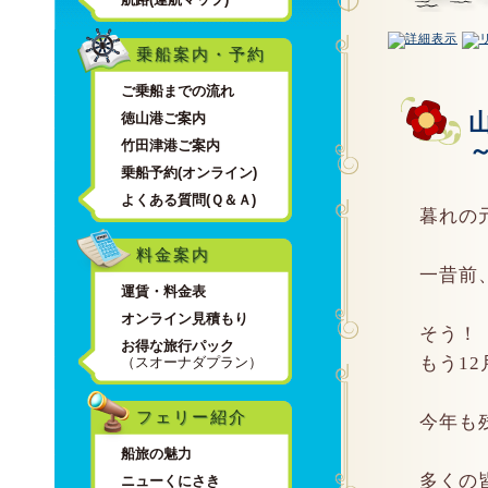
乗船案内・予約
ご乗船までの流れ
徳山港ご案内
竹田津港ご案内
乗船予約(オンライン)
よくある質問(Ｑ＆Ａ)
暮れの
料金案内
一昔前
運賃・料金表
オンライン見積もり
そう！
お得な旅行パック
もう1
（スオーナダプラン）
フェリー紹介
今年も
船旅の魅力
多くの
ニューくにさき