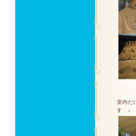
室内だ
す ↓