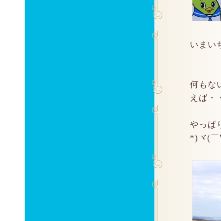
いまいち
何もな
えば・
やっぱ
*)ヾ(