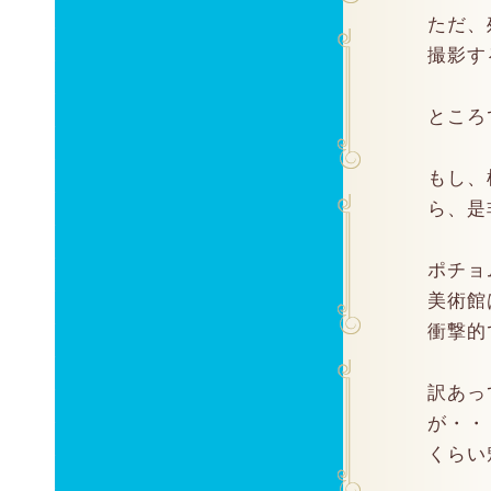
ただ、
撮影す
ところ
もし、
ら、是
ポチョ
美術館
衝撃的
訳あっ
が・・
くらい