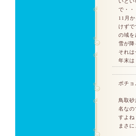
いとい
で・・
11月
けずで
の域を
雪が降
それは
年末は
ポチョ
鳥取砂
名なの
すよね
まさに