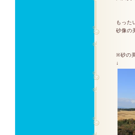
もった
砂像の美
※砂の
↓